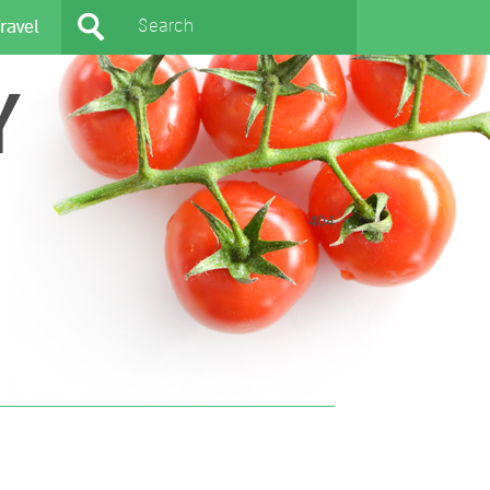
ravel
Y
404