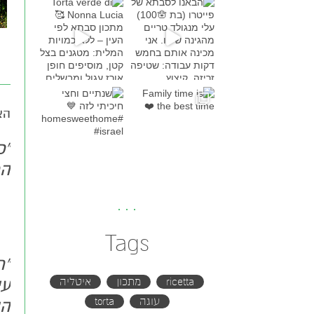
Torta verde di Nonna Lucia
מתכון סבת
Family time is the bes
שנתיים וחצי חיכיתי לזה
#h
הצ
"כ
המ
Tags
"ת
עי
ricetta
מתכון
איטליה
עוגה
torta
הה