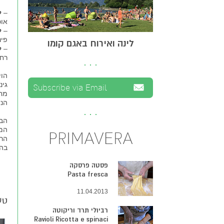
–
ל
אוכ
–
ל
פינ
לינה ואירוח באגם קומו
–
ל
רחצ
הוי
גינ
מחנ
הנד
הבי
המר
PRIMAVERA
הרח
בהר
פסטה פרסקה
Pasta fresca
11.04.2013
טע
רביולי תרד וריקוטה
Ravioli Ricotta e spinaci