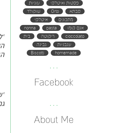
פסטות ואיטלקי
עוגיות
סבתא
Orto
שוקולד
מתכונים
איטלקי
אגם קומו
pasta
nonna
"ל
cioccolato
ריקוטה
בית
הא
עגבניות
גבינה
Biscotti
homemade
הה
Facebook
"ש
גם
About Me