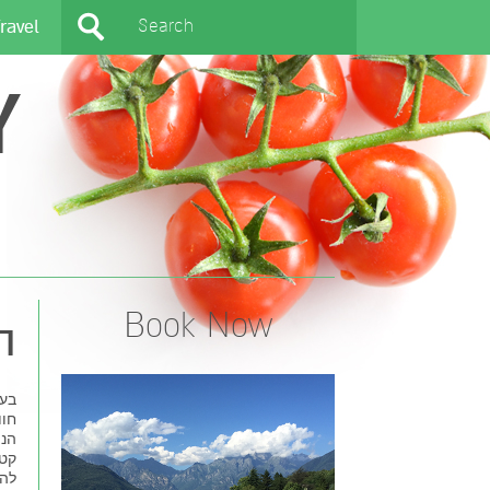
ravel
Y
Book Now
ה
בעי
חוו
הנו
קטנ
להל