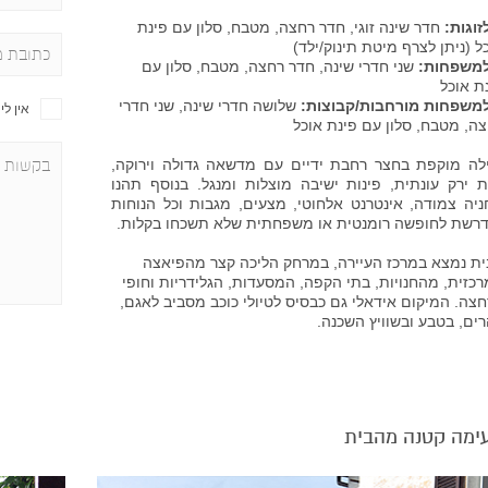
זוגות:
חדר שינה זוגי, חדר רחצה, מטבח, סלון עם פינת
ל (ניתן לצרף מיטת תינוק/ילד)
משפחות:
שני חדרי שינה, חדר רחצה, מטבח, סלון עם
ת אוכל
משפחות מורחבות/קבוצות:
שלושה חדרי שינה, שני חדרי
אין לי
ה, מטבח, סלון עם פינת אוכל
לה מוקפ
ת בחצר רחבת ידיים עם מדשאה גדולה וירוקה,
ת ירק עונתית, פינות ישיבה מוצלות ומנגל. בנוסף תהנו
יה צמודה, אינטרנט אלחוטי, מצעים, מגבות וכל הנוחות
רשת לחופשה רומנטית או משפחתית שלא תשכחו בקלות.
ת נמצא במרכז העיירה, במרחק הליכה קצר מהפיאצה
כזית, מהחנויות, בתי הקפה, המסעדות, הגלידריות וחופי
צה. המיקום אידאלי גם כבסיס לטיולי כוכב מסביב לאגם,
ים, בטבע ובשוויץ השכנה.
ימה קטנה מהבית