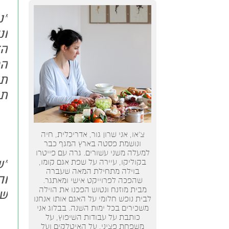
"נ
ונ
הז
הח
תו
תו
צ’או, אני שרון גור, אדריכלית, חיה
ונושמת פסטה בארץ המגף כבר
למעלה משני עשורים. גרה עם פייטרו
"ש
בקוליקו, עיירה על שפת אגם קומו,
בוילה מתחילת המאה שעברה
וה
שהפכה לפרוייקט אישי ומאתגר.
מבית מוזנח ונטוש הפכנו את הוילה
של
לבית נופש חלומי על האגם אותו אנחנו
משכירים בכל ימות השנה. בבלוג אני
כותבת על עבודות השיפוץ, על
משפחת פציני, על האיטלקים ועל