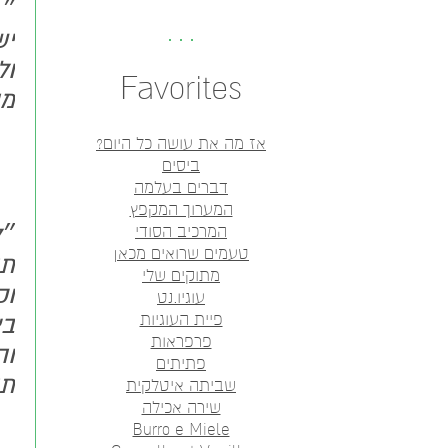
״ 
יש
ול
Favorites
מו
אז מה את עושה כל היום?
ביסים
דברים בעלמה
המערוך המקפץ
״ל
המרכיב הסודי
טעמים שרואים מכאן
תו
מתוקים שלי
וק
עוגיו.נט
פיית העוגיות
בא
פרפראות
וה
פתיתים
תו
שביתה איטלקית
שירה אכילה
Burro e Miele