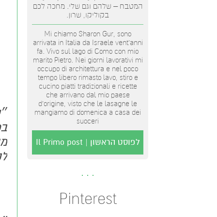
המטבח – שלהם וגם שלי. מחכה לכם
בקוליקו, שרון.
Mi chiamo Sharon Gur, sono
arrivata in Italia da Israele vent'anni
fa. Vivo sul lago di Como con mio
marito Pietro. Nei giorni lavorativi mi
occupo di architettura e nel poco
tempo libero rimasto lavo, stiro e
cucino piatti tradizionali e ricette
che arrivano dal mio paese
d’origine, visto che le lasagne le
״ש
mangiamo di domenica a casa dei
suoceri
בכ
מה
לפוסט הראשון | Il Primo post
לנ
Pinterest