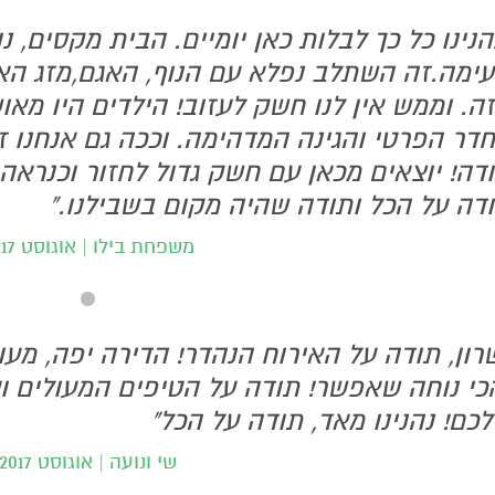
הנינו כל כך לבלות כאן יומיים. הבית מקסים, נו
עימה.זה השתלב נפלא עם הנוף, האגם,מזג האו
ה. וממש אין לנו חשק לעזוב! הילדים היו מאו
דר הפרטי והגינה המדהימה. וככה גם אנחנו זכ
דה! יוצאים מכאן עם חשק גדול לחזור וכנראה גם
דה על הכל ותודה שהיה מקום בשבילנו."
משפחת בילו | אוגוסט 2017
רון, תודה על האירוח הנהדר! הדירה יפה, מע
כי נוחה שאפשר! תודה על הטיפים המעולים ו
כם! נהנינו מאד, תודה על הכל"
שי ונועה | אוגוסט 2017