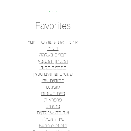
Favorites
אז מה את עושה כל היום?
ביסים
דברים בעלמה
המערוך המקפץ
המרכיב הסודי
טעמים שרואים מכאן
מתוקים שלי
עוגיו.נט
פיית העוגיות
פרפראות
פתיתים
שביתה איטלקית
שירה אכילה
Burro e Miele