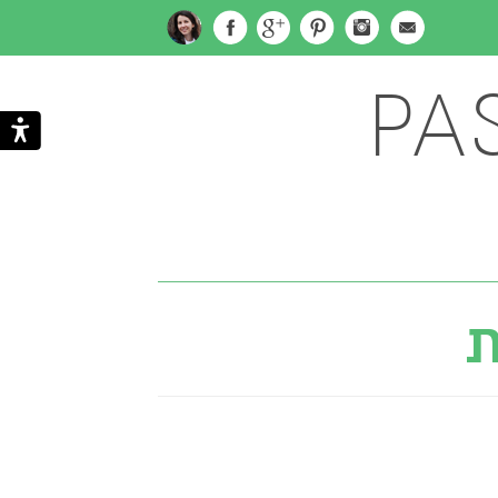
PA
Subscribe
Search
via
ת
Email