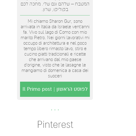
המטבח – שלהם וגם שלי. מחכה לכם
בקוליקו, שרון.
Mi chiamo Sharon Gur, sono
arrivata in Italia da Israele vent'anni
fa. Vivo sul lago di Como con mio
marito Pietro. Nei giorni lavorativi mi
occupo di architettura e nel poco
tempo libero rimasto lavo, stiro e
cucino piatti tradizionali e ricette
che arrivano dal mio paese
d’origine, visto che le lasagne le
mangiamo di domenica a casa dei
suoceri
לפוסט הראשון | Il Primo post
Pinterest