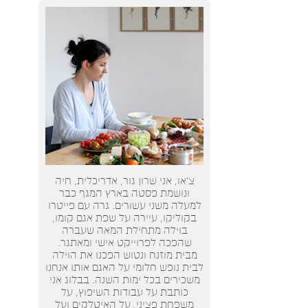
צ’או, אני שרון גור, אדריכלית, חיה
ונושמת פסטה בארץ המגף כבר
למעלה משני עשורים. גרה עם פייטרו
בקוליקו, עיירה על שפת אגם קומו,
בוילה מתחילת המאה שעברה
שהפכה לפרוייקט אישי ומאתגר.
מבית מוזנח ונטוש הפכנו את הוילה
לבית נופש חלומי על האגם אותו אנחנו
משכירים בכל ימות השנה. בבלוג אני
כותבת על עבודות השיפוץ, על
משפחת פציני, על האיטלקים ועל