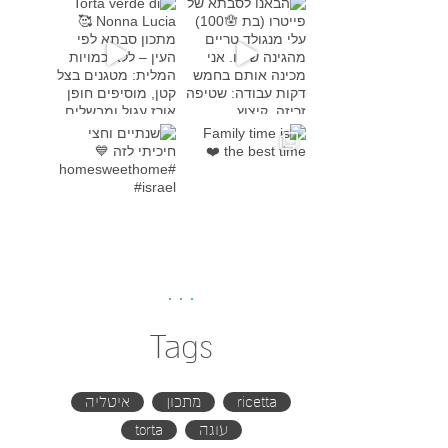
Torta verde di Nonna Lucia
מתכון סבת
Family time is the bes
שנתיים וחצי חיכיתי לזה
#h
Tags
ricetta
מתכון
איטליה
עוגה
torta