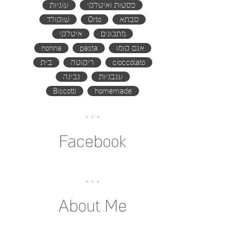
פסטות ואיטלקי
עוגיות
סבתא
Orto
שוקולד
מתכונים
איטלקי
אגם קומו
pasta
nonna
cioccolato
ריקוטה
בית
עגבניות
גבינה
Biscotti
homemade
Facebook
About Me