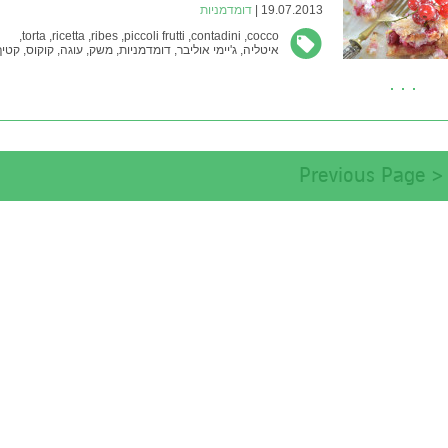
19.07.2013 |
דומדמניות
torta,
ricetta,
ribes,
piccoli frutti,
contadini,
cocco,
איטליה,
ג'יימי אוליבר,
דומדמניות,
משק,
עוגה,
קוקוס,
קטיף
< Previous Page