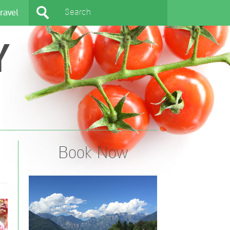
ravel
Y
Book Now