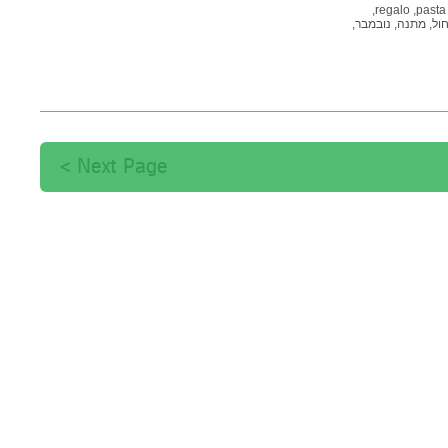
regalo,
pasta,
ול,
מתנה,
נובמבר,
Next Page >