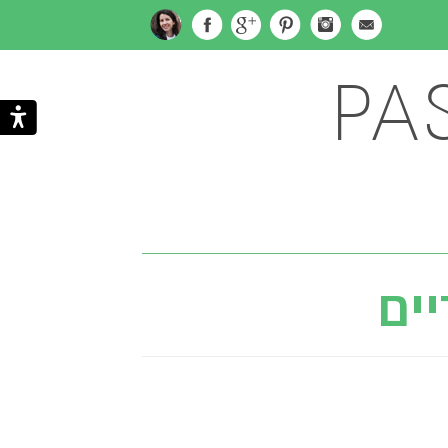
PA
Subscribe
Search
via
יים
Email