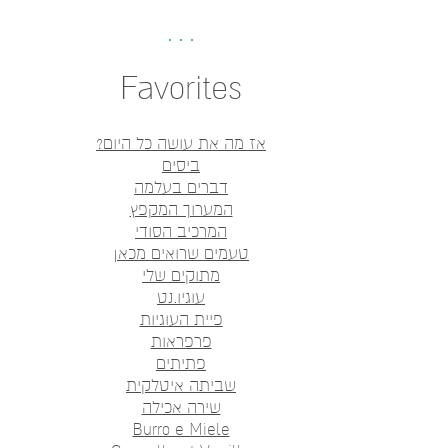
Favorites
אז מה את עושה כל היום?
ביסים
דברים בעלמה
המערוך המקפץ
המרכיב הסודי
טעמים שרואים מכאן
מתוקים שלי
עוגיו.נט
פיית העוגיות
פרפראות
פתיתים
שביתה איטלקית
שירה אכילה
Burro e Miele