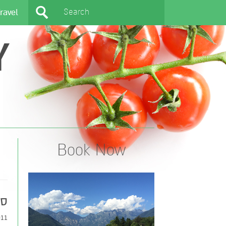
ravel
Y
Book Now
סב
1 |