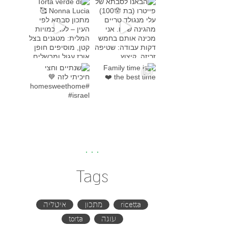
Torta verde di Nonna Lucia
מתכון סבת
Family time is the bes
שנתיים וחצי חיכיתי לזה
#h
Tags
ricetta
מתכון
איטליה
עוגה
torta