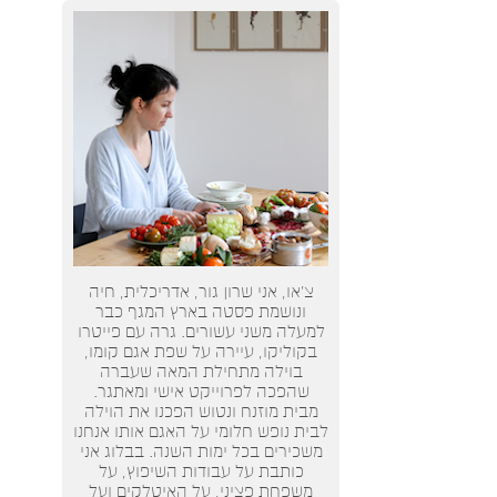
צ’או, אני שרון גור, אדריכלית, חיה
ונושמת פסטה בארץ המגף כבר
למעלה משני עשורים. גרה עם פייטרו
בקוליקו, עיירה על שפת אגם קומו,
בוילה מתחילת המאה שעברה
שהפכה לפרוייקט אישי ומאתגר.
מבית מוזנח ונטוש הפכנו את הוילה
לבית נופש חלומי על האגם אותו אנחנו
משכירים בכל ימות השנה. בבלוג אני
כותבת על עבודות השיפוץ, על
משפחת פציני, על האיטלקים ועל