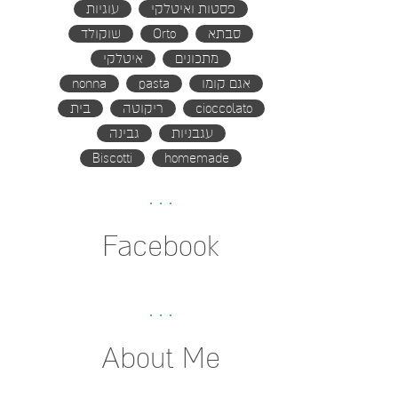
פסטות ואיטלקי
עוגיות
סבתא
Orto
שוקולד
מתכונים
איטלקי
אגם קומו
pasta
nonna
cioccolato
ריקוטה
בית
עגבניות
גבינה
Biscotti
homemade
Facebook
About Me