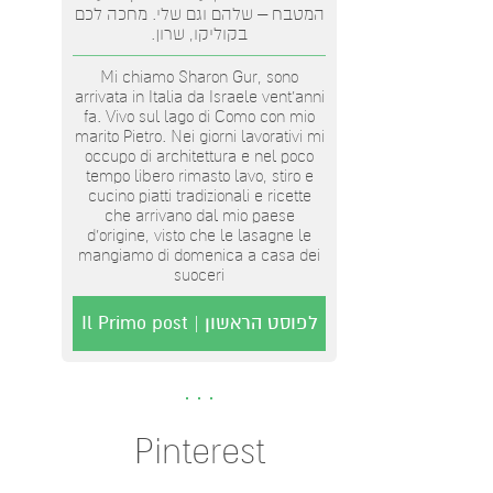
המטבח – שלהם וגם שלי. מחכה לכם
בקוליקו, שרון.
Mi chiamo Sharon Gur, sono
arrivata in Italia da Israele vent'anni
fa. Vivo sul lago di Como con mio
marito Pietro. Nei giorni lavorativi mi
occupo di architettura e nel poco
tempo libero rimasto lavo, stiro e
cucino piatti tradizionali e ricette
che arrivano dal mio paese
d’origine, visto che le lasagne le
mangiamo di domenica a casa dei
suoceri
לפוסט הראשון | Il Primo post
Pinterest