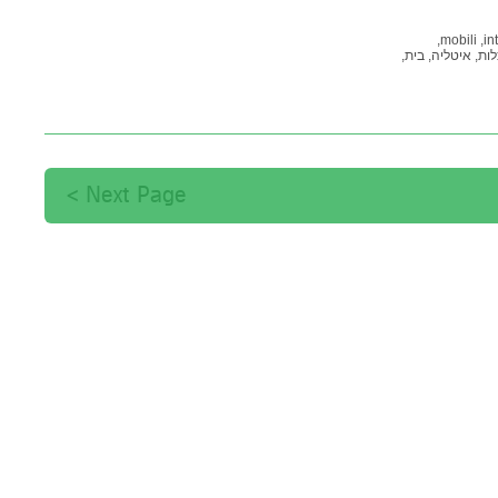
mobili,
int
לות,
איטליה,
בית,
ץ
Next Page >