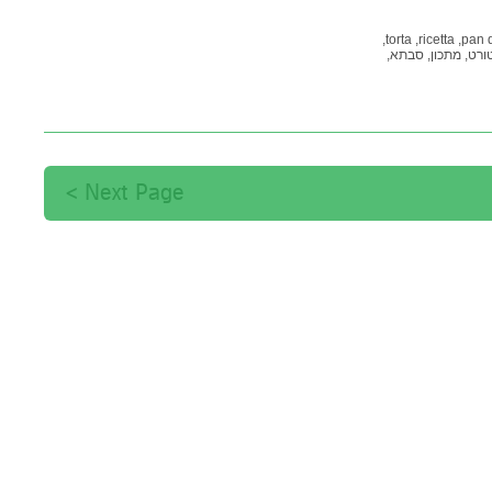
torta,
ricetta,
pan 
ורט,
מתכון,
סבתא,
תים
Next Page >