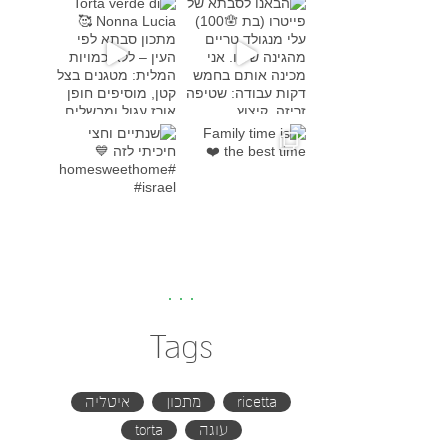
Torta verde di Nonna Lucia
מתכון סבת
Family time is the bes
שנתיים וחצי חיכיתי לזה
#h
Tags
ricetta
מתכון
איטליה
עוגה
torta