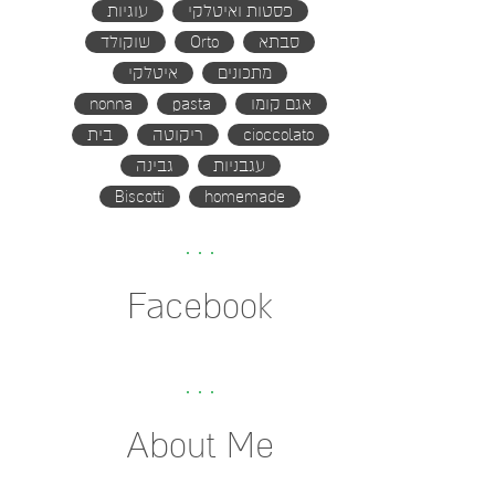
פסטות ואיטלקי
עוגיות
סבתא
Orto
שוקולד
מתכונים
איטלקי
אגם קומו
pasta
nonna
cioccolato
ריקוטה
בית
עגבניות
גבינה
Biscotti
homemade
Facebook
About Me