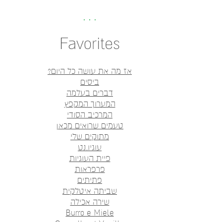
Favorites
אז מה את עושה כל היום?
ביסים
דברים בעלמה
המערוך המקפץ
המרכיב הסודי
טעמים שרואים מכאן
מתוקים שלי
עוגיו.נט
פיית העוגיות
פרפראות
פתיתים
שביתה איטלקית
שירה אכילה
Burro e Miele