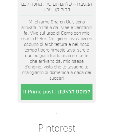
המטבח – שלהם וגם שלי. מחכה לכם
בקוליקו, שרון.
Mi chiamo Sharon Gur, sono
arrivata in Italia da Israele vent'anni
fa. Vivo sul lago di Como con mio
marito Pietro. Nei giorni lavorativi mi
occupo di architettura e nel poco
tempo libero rimasto lavo, stiro e
cucino piatti tradizionali e ricette
che arrivano dal mio paese
d’origine, visto che le lasagne le
mangiamo di domenica a casa dei
suoceri
לפוסט הראשון | Il Primo post
Pinterest