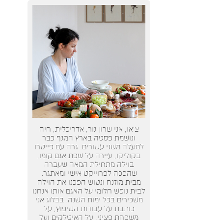
צ’או, אני שרון גור, אדריכלית, חיה
ונושמת פסטה בארץ המגף כבר
למעלה משני עשורים. גרה עם פייטרו
בקוליקו, עיירה על שפת אגם קומו,
בוילה מתחילת המאה שעברה
שהפכה לפרוייקט אישי ומאתגר.
מבית מוזנח ונטוש הפכנו את הוילה
לבית נופש חלומי על האגם אותו אנחנו
משכירים בכל ימות השנה. בבלוג אני
כותבת על עבודות השיפוץ, על
משפחת פציני, על האיטלקים ועל