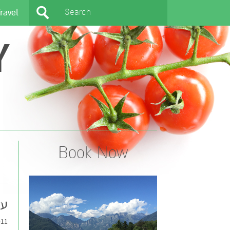
ravel
Y
Book Now
עלי 
1 |