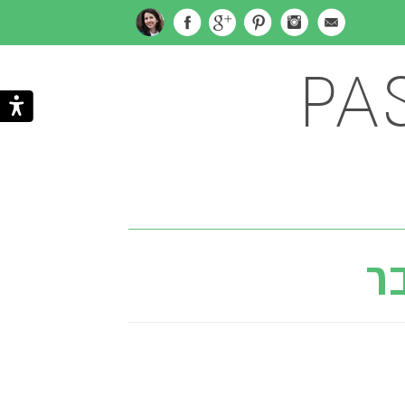
PA
Subscribe
Search
via
ר
Email