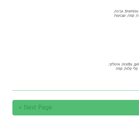
tiramisu,
גבינה,
ח,
קפה,
שבועות
gel
ricetta,
איטלקי,
קלי קלות,
קפה
Next Page >