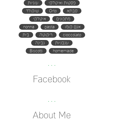
פסטות ואיטלקי
עוגיות
סבתא
Orto
שוקולד
מתכונים
איטלקי
אגם קומו
pasta
nonna
cioccolato
ריקוטה
בית
עגבניות
גבינה
Biscotti
homemade
Facebook
About Me