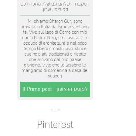
המטבח – שלהם וגם שלי. מחכה לכם
בקוליקו, שרון.
Mi chiamo Sharon Gur, sono
arrivata in Italia da Israele vent'anni
fa. Vivo sul lago di Como con mio
marito Pietro. Nei giorni lavorativi mi
occupo di architettura e nel poco
tempo libero rimasto lavo, stiro e
cucino piatti tradizionali e ricette
che arrivano dal mio paese
d’origine, visto che le lasagne le
mangiamo di domenica a casa dei
suoceri
לפוסט הראשון | Il Primo post
Pinterest