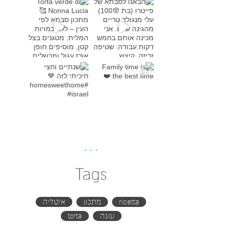
Torta verde di Nonna Lucia
מתכון סבת
Family time is the bes
שנתיים וחצי חיכיתי לזה
#h
Tags
ricetta
מתכון
איטליה
עוגה
torta