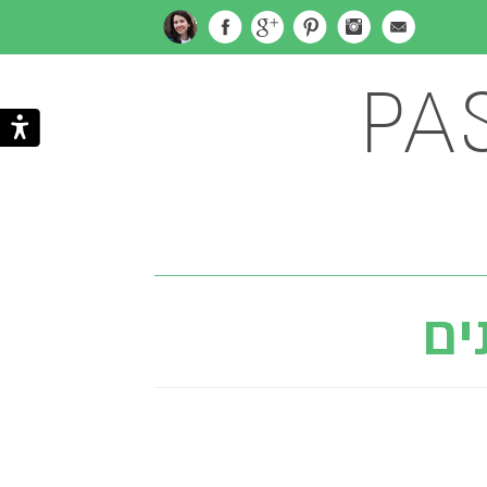
PA
Subscribe
Search
via
ים
Email