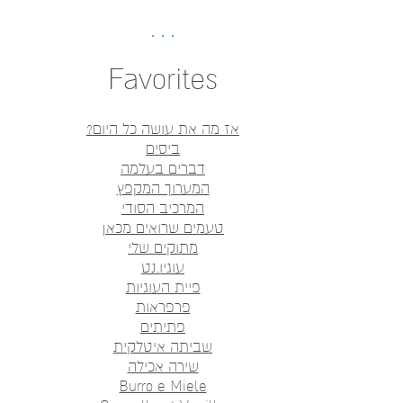
Favorites
אז מה את עושה כל היום?
ביסים
דברים בעלמה
המערוך המקפץ
המרכיב הסודי
טעמים שרואים מכאן
מתוקים שלי
עוגיו.נט
פיית העוגיות
פרפראות
פתיתים
שביתה איטלקית
שירה אכילה
Burro e Miele