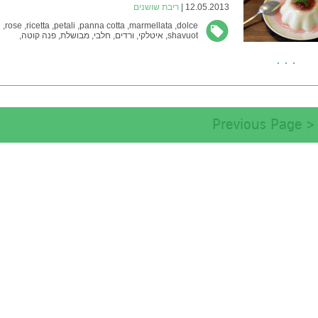
12.05.2013 |
ריבת שושנים
rose,
ricetta,
petali,
panna cotta,
marmellata,
dolce,
shavuot,
איטלקי,
ורדים,
חלבי,
מבושלת,
פנה קוטה,
קינוח,
ריבת שושנים,
שבועות,
שמנת
< Previous Page