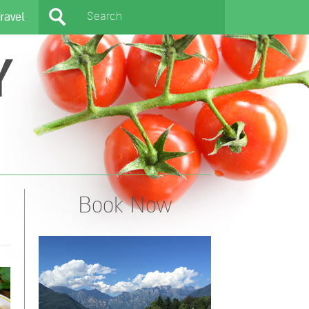
ravel
Y
Book Now