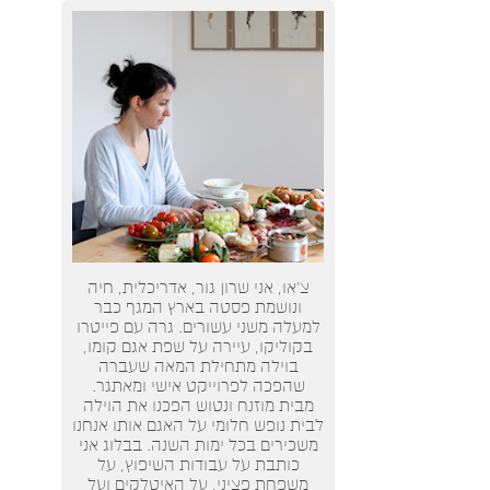
צ’או, אני שרון גור, אדריכלית, חיה
ונושמת פסטה בארץ המגף כבר
למעלה משני עשורים. גרה עם פייטרו
בקוליקו, עיירה על שפת אגם קומו,
בוילה מתחילת המאה שעברה
שהפכה לפרוייקט אישי ומאתגר.
מבית מוזנח ונטוש הפכנו את הוילה
לבית נופש חלומי על האגם אותו אנחנו
משכירים בכל ימות השנה. בבלוג אני
כותבת על עבודות השיפוץ, על
משפחת פציני, על האיטלקים ועל