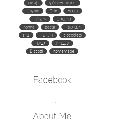
פסטות ואיטלקי
עוגיות
סבתא
Orto
שוקולד
מתכונים
איטלקי
אגם קומו
pasta
nonna
cioccolato
ריקוטה
בית
עגבניות
גבינה
Biscotti
homemade
Facebook
About Me