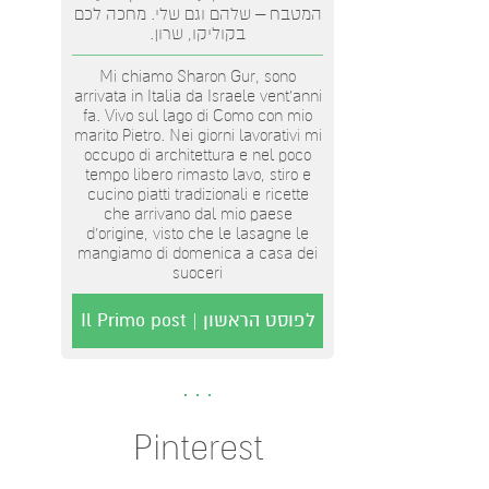
המטבח – שלהם וגם שלי. מחכה לכם
בקוליקו, שרון.
Mi chiamo Sharon Gur, sono
arrivata in Italia da Israele vent'anni
fa. Vivo sul lago di Como con mio
marito Pietro. Nei giorni lavorativi mi
occupo di architettura e nel poco
tempo libero rimasto lavo, stiro e
cucino piatti tradizionali e ricette
che arrivano dal mio paese
d’origine, visto che le lasagne le
mangiamo di domenica a casa dei
suoceri
לפוסט הראשון | Il Primo post
Pinterest