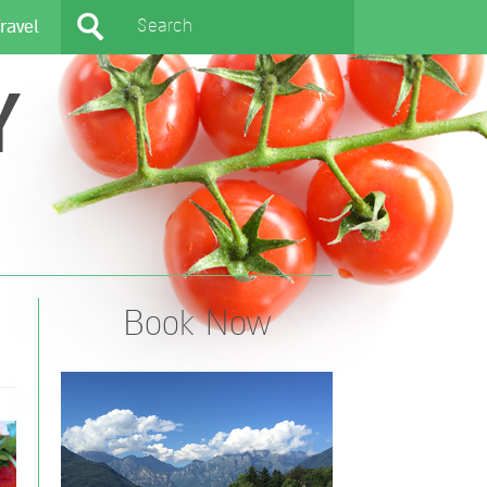
ravel
Y
Book Now