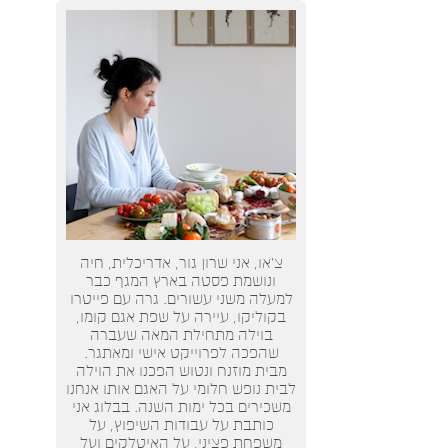
צ’או, אני שרון גור, אדריכלית, חיה
ונושמת פסטה בארץ המגף כבר
למעלה משני עשורים. גרה עם פייטרו
בקוליקו, עיירה על שפת אגם קומו,
בוילה מתחילת המאה שעברה
שהפכה לפרוייקט אישי ומאתגר.
מבית מוזנח ונטוש הפכנו את הוילה
לבית נופש חלומי על האגם אותו אנחנו
משכירים בכל ימות השנה. בבלוג אני
כותבת על עבודות השיפוץ, על
משפחת פציני, על האיטלקים ועל