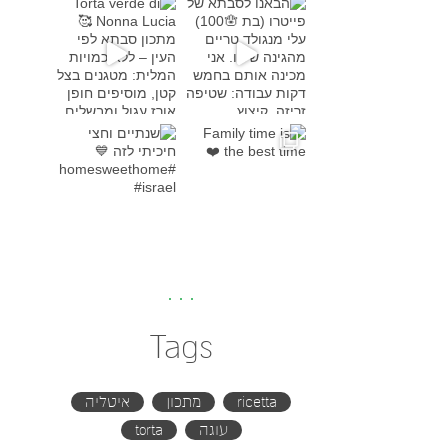
Torta verde di Nonna Lucia
מתכון סבת
Family time is the bes
שנתיים וחצי חיכיתי לזה
#h
Tags
ricetta
מתכון
איטליה
עוגה
torta