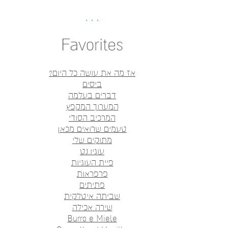
Favorites
אז מה את עושה כל היום?
ביסים
דברים בעלמה
המערוך המקפץ
המרכיב הסודי
טעמים שרואים מכאן
מתוקים שלי
עוגיו.נט
פיית העוגיות
פרפראות
פתיתים
שביתה איטלקית
שירה אכילה
Burro e Miele