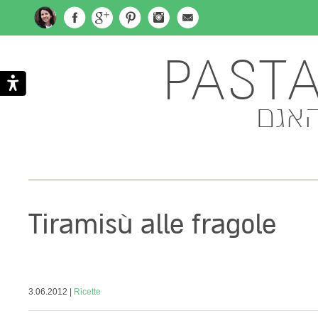
PAST
האגם
Tiramisù alle fragole
| 3.06.2012
Ricette