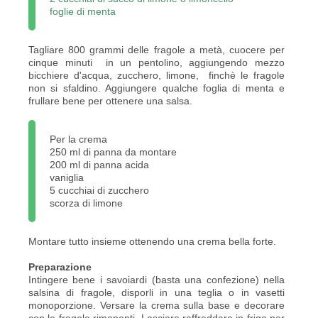
foglie di menta
Tagliare 800 grammi delle fragole a metà, cuocere per
cinque minuti in un pentolino, aggiungendo mezzo
bicchiere d'acqua, zucchero, limone, finchè le fragole
non si sfaldino. Aggiungere qualche foglia di menta e
frullare bene per ottenere una salsa.
Per la crema
250 ml di panna da montare
200 ml di panna acida
vaniglia
5 cucchiai di zucchero
scorza di limone
Montare tutto insieme ottenendo una crema bella forte.
Preparazione
Intingere bene i savoiardi (basta una confezione) nella
salsina di fragole, disporli in una teglia o in vasetti
monoporzione. Versare la crema sulla base e decorare