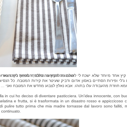
התמונה להמחשה בלבד, המפיות נייר נשארו מ
קיץ אחד מיוחד שלא ישכח לי לעולם וזה הקיץ בו החלטתי להפוך לקונדיטורית.
ג'לי ופירות הסתיים באסון אדום ודביק שעיטר את קירות המטבח. כל הנסיונו
א חוזרת מהעבודה עלו בתוהו. אבא נאלץ לצבוע מחדש את המטבח ואני … א
a in cui ho deciso di diventare pasticciera. Un'idea innocente, con bu
elatina e frutta, si è trasformata in un disastro rosso e appiccicoso 
i di pulire tutto prima che mia madre tornasse dal lavoro sono falliti, 
 continuato.