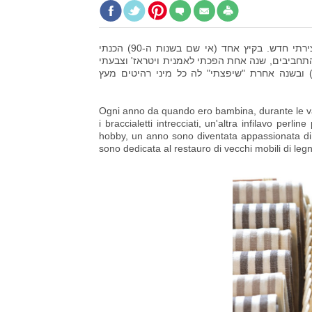
מאז שאני זוכרת את עצמי בכל חופש גדול אני נוהגת לאמץ לעצמי תחביב יצירתי חדש. בקיץ אחד (אי שם בשנות ה-90) הכנתי
תחביבים, שנה אחת הפכתי לאמנית ויטראז' וצבעתי
 ובשנה אחרת "שיפצתי" לה כל מיני רהיטים מעץ
Ogni anno da quando ero bambina, durante le va
i braccialetti intrecciati, un'altra infilavo perl
hobby, un anno sono diventata appassionata di 
sono dedicata al restauro di vecchi mobili di legn