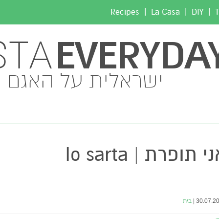
|
|
|
Recipes
La Casa
DIY
T
EVERYDA
STA
ישראלית על האגם
י תופרת | Io sarta
30.07.201
בית