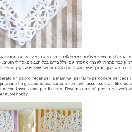
מפית לב
ב ההתלהבות שאני מצליחה באמת לתפור הכנתי גם כמה באריזת מתנה לאמא
מיון כבר פתחתי לעצמי מתפרה עם שלל בדים בכל הצבעים, סלילי חוטים, כפת
תו גם השיגעון, החורף יגיע וישטוף את החלומות ועד שאתייבש בקיץ הבא כב
reparato un paio di regali per la mamma (per farmi perdonare del caos 
inazione ho già aperto una sartoria con tanti tessuti colorati, fili e bott
lei anche l'ossessione per il cucito, l'inverno arriverà presto e laverà vi
er nuovi hobby.