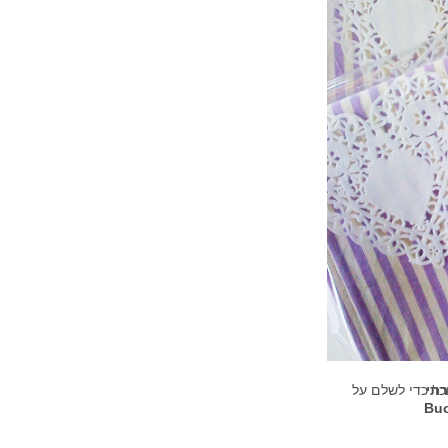
רתי
ו' כדי לשלם על
Buo