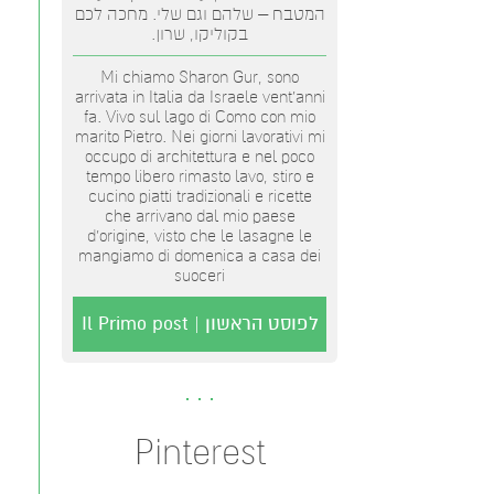
המטבח – שלהם וגם שלי. מחכה לכם
בקוליקו, שרון.
Mi chiamo Sharon Gur, sono
arrivata in Italia da Israele vent'anni
fa. Vivo sul lago di Como con mio
marito Pietro. Nei giorni lavorativi mi
occupo di architettura e nel poco
tempo libero rimasto lavo, stiro e
cucino piatti tradizionali e ricette
che arrivano dal mio paese
d’origine, visto che le lasagne le
mangiamo di domenica a casa dei
suoceri
לפוסט הראשון | Il Primo post
Pinterest