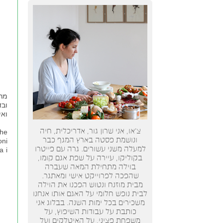
מרו
ובד
ואי
צ’או, אני שרון גור, אדריכלית, חיה
che
ונושמת פסטה בארץ המגף כבר
oni
למעלה משני עשורים. גרה עם פייטרו
a i
בקוליקו, עיירה על שפת אגם קומו,
בוילה מתחילת המאה שעברה
שהפכה לפרוייקט אישי ומאתגר.
מבית מוזנח ונטוש הפכנו את הוילה
לבית נופש חלומי על האגם אותו אנחנו
משכירים בכל ימות השנה. בבלוג אני
כותבת על עבודות השיפוץ, על
משפחת פציני, על האיטלקים ועל