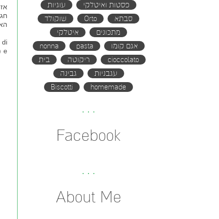
פסטות ואיטלקי
עוגיות
אז 
חגי
סבתא
Orto
שוקולד
האו
מתכונים
איטלקי
 di
אגם קומו
pasta
nonna
) e
cioccolato
ריקוטה
בית
עגבניות
גבינה
Biscotti
homemade
Facebook
About Me