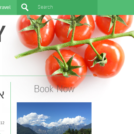
ravel
Y
Book Now
אנ
2 |