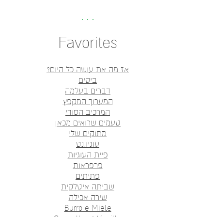
Favorites
אז מה את עושה כל היום?
ביסים
דברים בעלמה
המערוך המקפץ
המרכיב הסודי
טעמים שרואים מכאן
מתוקים שלי
עוגיו.נט
פיית העוגיות
פרפראות
פתיתים
שביתה איטלקית
שירה אכילה
Burro e Miele