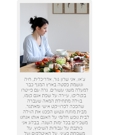
צ’או, אני שרון גור, אדריכלית, חיה
ונושמת פסטה בארץ המגף כבר
למעלה משני עשורים. גרה עם פייטרו
בקוליקו, עיירה על שפת אגם קומו,
בוילה מתחילת המאה שעברה
שהפכה לפרוייקט אישי ומאתגר.
מבית מוזנח ונטוש הפכנו את הוילה
לבית נופש חלומי על האגם אותו אנחנו
משכירים בכל ימות השנה. בבלוג אני
כותבת על עבודות השיפוץ, על
משפחת פציני, על האיטלקים ועל