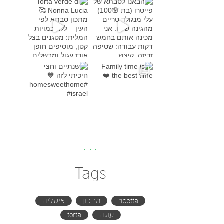
Torta verde di Nonna Lucia
מתכון סבת
Family time is the bes
שנתיים וחצי חיכיתי לזה
#h
Tags
ricetta
מתכון
איטליה
עוגה
torta