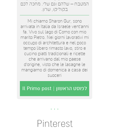
המטבח – שלהם וגם שלי. מחכה לכם
בקוליקו, שרון.
Mi chiamo Sharon Gur, sono
arrivata in Italia da Israele vent'anni
fa. Vivo sul lago di Como con mio
marito Pietro. Nei giorni lavorativi mi
occupo di architettura e nel poco
tempo libero rimasto lavo, stiro e
cucino piatti tradizionali e ricette
che arrivano dal mio paese
d’origine, visto che le lasagne le
mangiamo di domenica a casa dei
suoceri
לפוסט הראשון | Il Primo post
Pinterest