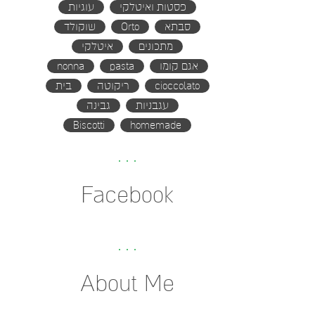
פסטות ואיטלקי
עוגיות
סבתא
Orto
שוקולד
מתכונים
איטלקי
אגם קומו
pasta
nonna
cioccolato
ריקוטה
בית
עגבניות
גבינה
Biscotti
homemade
Facebook
About Me