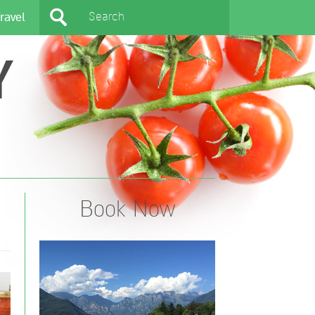
ravel
Y
Book Now