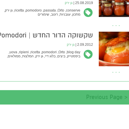
25.08.2019 |
גן ירק
conserve,
Orto,
passata,
pomodoro,
ricetta,
גן ירק,
מתכון,
עגבניות,
רוטב,
שימורים
שקשוקה הדור החדש | modori
ripieni
2.09.2012 |
גן ירק
uova,
ripieni,
ricetta,
pomodori,
Orto,
blog day,
ביפסטייק,
ביצים,
בלוג דיי,
גן ירק,
המלצות,
ממולאים,
מתכון,
עגבניות,
שקשוקה
< Previous Page