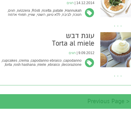
14.12.2014 |
חגים
Hannukah,
patate,
ricetta,
Rösti,
svizzera,
חגים,
חנוכה,
לביבה,
ללא טיגון,
רושטי,
שוויץ,
תפוחי אדמה
עוגת דבש
Torta al miele
9.09.2012 |
חגים
cupcakes,
crema,
capodanno ebraico,
capodanno,
torta,
rosh hashana,
miele,
ebraico,
decorazione,
דבש,
חגים,
מועדים,
עוגה,
עוגת דבש,
קאפקייקס,
קרם,
ראש השנה
< Previous Page