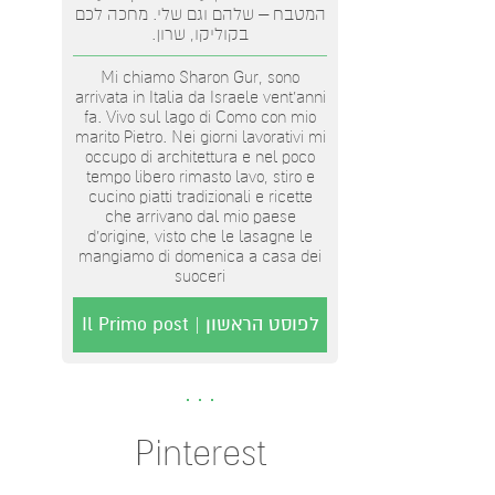
המטבח – שלהם וגם שלי. מחכה לכם
בקוליקו, שרון.
Mi chiamo Sharon Gur, sono
arrivata in Italia da Israele vent'anni
fa. Vivo sul lago di Como con mio
marito Pietro. Nei giorni lavorativi mi
occupo di architettura e nel poco
tempo libero rimasto lavo, stiro e
cucino piatti tradizionali e ricette
che arrivano dal mio paese
d’origine, visto che le lasagne le
mangiamo di domenica a casa dei
suoceri
לפוסט הראשון | Il Primo post
Pinterest