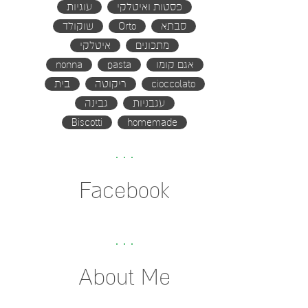
פסטות ואיטלקי
עוגיות
סבתא
Orto
שוקולד
מתכונים
איטלקי
אגם קומו
pasta
nonna
cioccolato
ריקוטה
בית
עגבניות
גבינה
Biscotti
homemade
Facebook
About Me