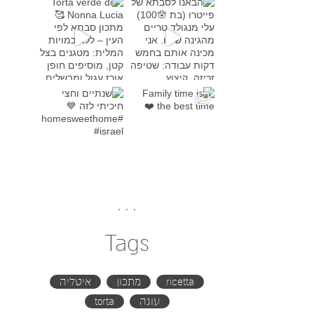
Torta verde di Nonna Lucia
מתכון סבת
Family time is the bes
שנתיים וחצי חיכיתי לזה
#h
Tags
ricetta
מתכון
איטליה
עוגה
torta