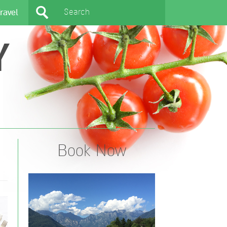
ravel
Y
Book Now