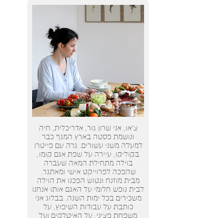
צ’או, אני שרון גור, אדריכלית, חיה
ונושמת פסטה בארץ המגף כבר
למעלה משני עשורים. גרה עם פייטרו
בקוליקו, עיירה על שפת אגם קומו,
בוילה מתחילת המאה שעברה
שהפכה לפרוייקט אישי ומאתגר.
מבית מוזנח ונטוש הפכנו את הוילה
לבית נופש חלומי על האגם אותו אנחנו
משכירים בכל ימות השנה. בבלוג אני
כותבת על עבודות השיפוץ, על
משפחת פציני, על האיטלקים ועל