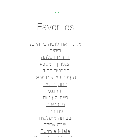
Favorites
אז מה את עושה כל היום?
ביסים
דברים בעלמה
המערוך המקפץ
המרכיב הסודי
טעמים שרואים מכאן
מתוקים שלי
עוגיו.נט
פיית העוגיות
פרפראות
פתיתים
שביתה איטלקית
שירה אכילה
Burro e Miele