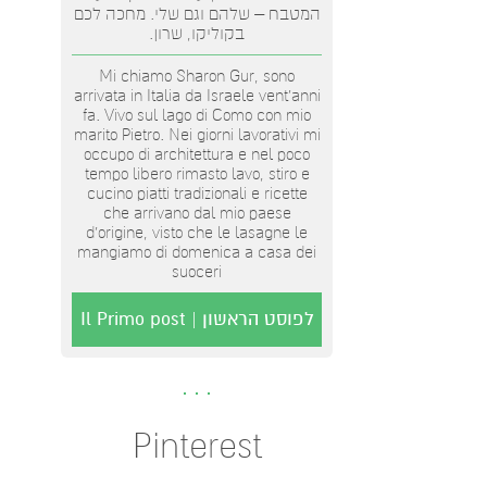
המטבח – שלהם וגם שלי. מחכה לכם
בקוליקו, שרון.
Mi chiamo Sharon Gur, sono
arrivata in Italia da Israele vent'anni
fa. Vivo sul lago di Como con mio
marito Pietro. Nei giorni lavorativi mi
occupo di architettura e nel poco
tempo libero rimasto lavo, stiro e
cucino piatti tradizionali e ricette
che arrivano dal mio paese
d’origine, visto che le lasagne le
mangiamo di domenica a casa dei
suoceri
לפוסט הראשון | Il Primo post
Pinterest