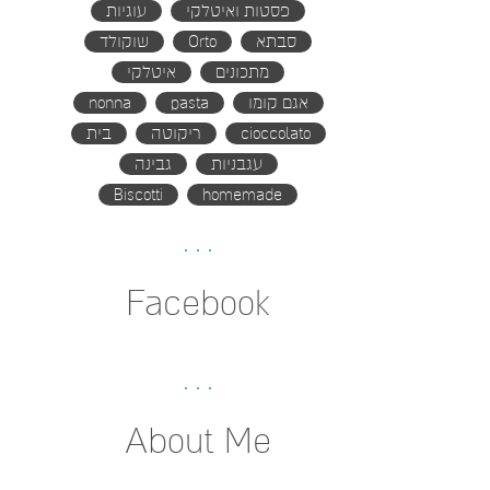
פסטות ואיטלקי
עוגיות
סבתא
Orto
שוקולד
מתכונים
איטלקי
אגם קומו
pasta
nonna
cioccolato
ריקוטה
בית
עגבניות
גבינה
Biscotti
homemade
Facebook
About Me