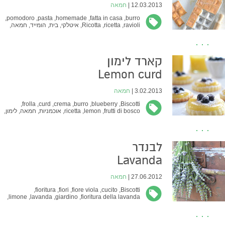
12.03.2013 |
חמאה
pomodoro,
pasta,
homemade,
fatta in casa,
burro,
ravioli,
ricetta,
Ricotta,
איטלקי,
בית,
הומייד,
חמאה,
עגבניות,
פסטות ואיטלקי,
רביולי,
רוטב,
ריקוטה
קארד לימון
Lemon curd
3.02.2013 |
חמאה
frolla,
curd,
crema,
burro,
blueberry,
Biscotti,
frutti di bosco,
lemon,
ricetta,
אוכמניות,
חמאה,
לימון,
מתכון,
עוגיות,
פירות יער,
קארד,
קרם
לבנדר
Lavanda
27.06.2012 |
חמאה
fioritura,
fiori,
fiore viola,
cucito,
Biscotti,
limone,
lavanda,
giardino,
fioritura della lavanda,
mazzo,
secco,
ארון,
זר מיובש,
חמאה,
לבנדר,
לימון,
סגול,
עוגיות,
פריחה,
רייחני,
שקיות בד