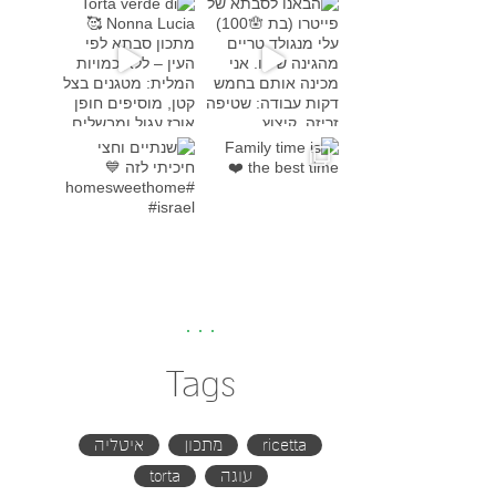
Torta verde di Nonna Lucia
מתכון סבת
Family time is the bes
שנתיים וחצי חיכיתי לזה
#h
Tags
ricetta
מתכון
איטליה
עוגה
torta