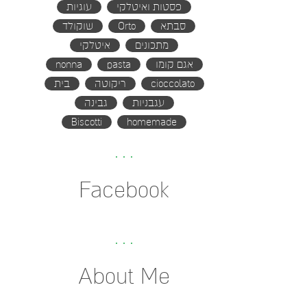
פסטות ואיטלקי
עוגיות
סבתא
Orto
שוקולד
מתכונים
איטלקי
אגם קומו
pasta
nonna
cioccolato
ריקוטה
בית
עגבניות
גבינה
Biscotti
homemade
Facebook
About Me