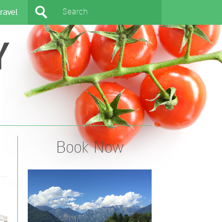
ravel
Y
Book Now