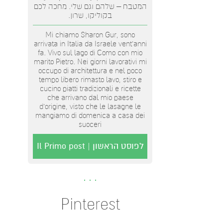
המטבח – שלהם וגם שלי. מחכה לכם
בקוליקו, שרון.
Mi chiamo Sharon Gur, sono
arrivata in Italia da Israele vent'anni
fa. Vivo sul lago di Como con mio
marito Pietro. Nei giorni lavorativi mi
occupo di architettura e nel poco
tempo libero rimasto lavo, stiro e
cucino piatti tradizionali e ricette
che arrivano dal mio paese
d’origine, visto che le lasagne le
mangiamo di domenica a casa dei
suoceri
לפוסט הראשון | Il Primo post
Pinterest