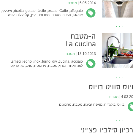
5.05.2014 |
מטבח
affogato,
Caffè,
estate,
facile,
gelato,
ricetta,
איטלקי,
אפוגטו,
גלידה,
מטבח,
מתכונים,
קיץ,
קלי קלות,
קפה
ה-מטבח
La cucina
13.10.2013 |
מטבח
smeg,
legno,
inox,
forno,
diy,
cucina,
acciaio,
לפני ואחרי,
מדף,
מטבח,
נירוסטה,
סמג,
עץ,
פרקט,
שיפוצים,
תנור
ֹיוֹס סוויט בוֹיוֹס
4.03.201
מטבח
בויוס,
בולגריה,
מאפה גבינה,
מטבח,
מתכונים
כיון סילביו פצ'יני