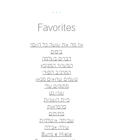
Favorites
אז מה את עושה כל היום?
ביסים
דברים בעלמה
המערוך המקפץ
המרכיב הסודי
טעמים שרואים מכאן
מתוקים שלי
עוגיו.נט
פיית העוגיות
פרפראות
פתיתים
שביתה איטלקית
שירה אכילה
Burro e Miele