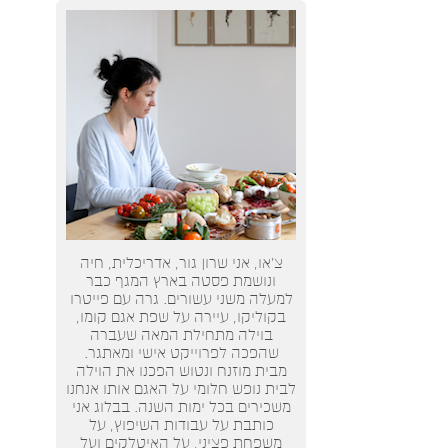
צ’או, אני שרון גור, אדריכלית, חיה
ונושמת פסטה בארץ המגף כבר
למעלה משני עשורים. גרה עם פייטרו
בקוליקו, עיירה על שפת אגם קומו,
בוילה מתחילת המאה שעברה
שהפכה לפרוייקט אישי ומאתגר.
מבית מוזנח ונטוש הפכנו את הוילה
לבית נופש חלומי על האגם אותו אנחנו
משכירים בכל ימות השנה. בבלוג אני
כותבת על עבודות השיפוץ, על
משפחת פציני, על האיטלקים ועל