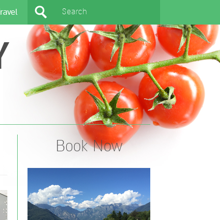
ravel
Y
Book Now