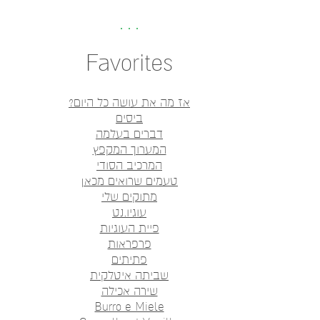
Favorites
אז מה את עושה כל היום?
ביסים
דברים בעלמה
המערוך המקפץ
המרכיב הסודי
טעמים שרואים מכאן
מתוקים שלי
עוגיו.נט
פיית העוגיות
פרפראות
פתיתים
שביתה איטלקית
שירה אכילה
Burro e Miele