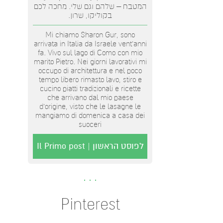
המטבח – שלהם וגם שלי. מחכה לכם
בקוליקו, שרון.
Mi chiamo Sharon Gur, sono
arrivata in Italia da Israele vent'anni
fa. Vivo sul lago di Como con mio
marito Pietro. Nei giorni lavorativi mi
occupo di architettura e nel poco
tempo libero rimasto lavo, stiro e
cucino piatti tradizionali e ricette
che arrivano dal mio paese
d’origine, visto che le lasagne le
mangiamo di domenica a casa dei
suoceri
לפוסט הראשון | Il Primo post
Pinterest