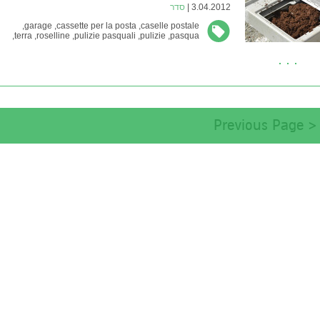
3.04.2012 |
סדר
garage,
cassette per la posta,
caselle postale,
terra,
roselline,
pulizie pasquali,
pulizie,
pasqua,
אביב,
אדמה,
ג'אנק,
ורדים,
חג,
מוסך,
סדר,
פסח,
תיבת דואר
< Previous Page