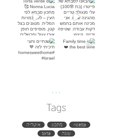
Torta verde di Nonna Lucia
מתכון סבת
Family time is the bes
שנתיים וחצי חיכיתי לזה
#h
Tags
ricetta
מתכון
איטליה
עוגה
torta