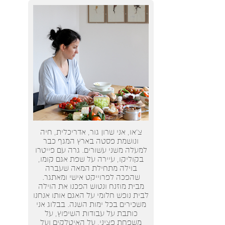
צ’או, אני שרון גור, אדריכלית, חיה
ונושמת פסטה בארץ המגף כבר
למעלה משני עשורים. גרה עם פייטרו
בקוליקו, עיירה על שפת אגם קומו,
בוילה מתחילת המאה שעברה
שהפכה לפרוייקט אישי ומאתגר.
מבית מוזנח ונטוש הפכנו את הוילה
לבית נופש חלומי על האגם אותו אנחנו
משכירים בכל ימות השנה. בבלוג אני
כותבת על עבודות השיפוץ, על
משפחת פציני, על האיטלקים ועל