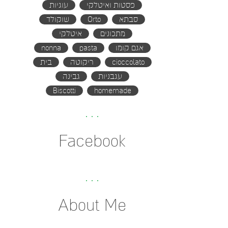
פסטות ואיטלקי
עוגיות
סבתא
Orto
שוקולד
מתכונים
איטלקי
אגם קומו
pasta
nonna
cioccolato
ריקוטה
בית
עגבניות
גבינה
Biscotti
homemade
Facebook
About Me