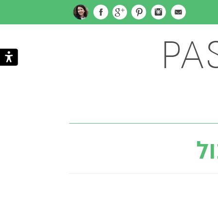
PA
Subscribe
Search
via
ל
Email