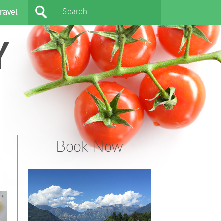
ravel
Y
Book Now