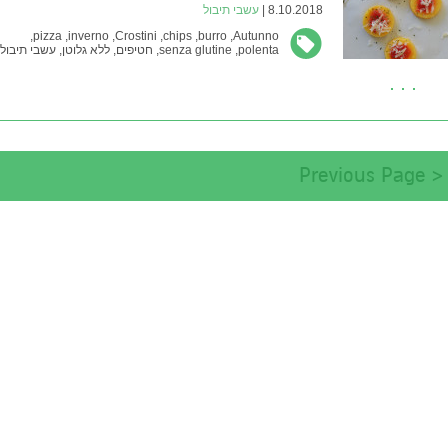
8.10.2018 |
עשבי תיבול
pizza,
inverno,
Crostini,
chips,
burro,
Autunno,
polenta,
senza glutine,
חטיפים,
ללא גלוטן,
עשבי תיבול
פולנטה,
פיצה,
צ׳יפס,
קל ומהיר,
קמח תירס
< Previous Page