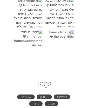
Torta verde di Nonna Lucia
מתכון סבת
Family time is the bes
שנתיים וחצי חיכיתי לזה
#h
Tags
ricetta
מתכון
איטליה
עוגה
torta