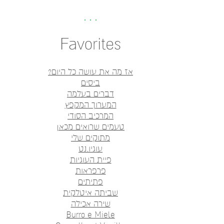
Favorites
אז מה את עושה כל היום?
ביסים
דברים בעלמה
המערוך המקפץ
המרכיב הסודי
טעמים שרואים מכאן
מתוקים שלי
עוגיו.נט
פיית העוגיות
פרפראות
פתיתים
שביתה איטלקית
שירה אכילה
Burro e Miele