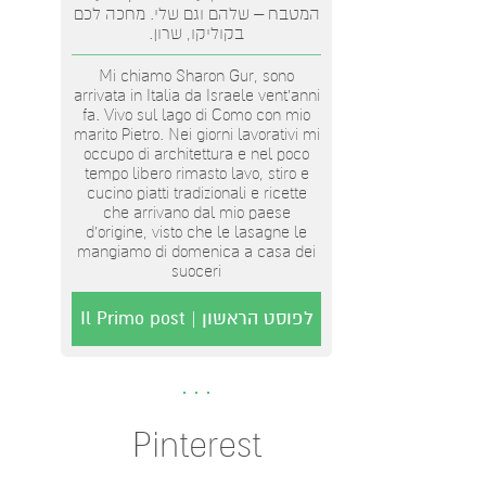
המטבח – שלהם וגם שלי. מחכה לכם
בקוליקו, שרון.
Mi chiamo Sharon Gur, sono
arrivata in Italia da Israele vent'anni
fa. Vivo sul lago di Como con mio
marito Pietro. Nei giorni lavorativi mi
occupo di architettura e nel poco
tempo libero rimasto lavo, stiro e
cucino piatti tradizionali e ricette
che arrivano dal mio paese
d’origine, visto che le lasagne le
mangiamo di domenica a casa dei
suoceri
לפוסט הראשון | Il Primo post
Pinterest