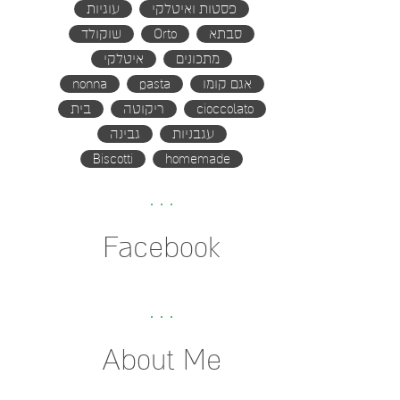
פסטות ואיטלקי
עוגיות
סבתא
Orto
שוקולד
מתכונים
איטלקי
אגם קומו
pasta
nonna
cioccolato
ריקוטה
בית
עגבניות
גבינה
Biscotti
homemade
Facebook
About Me