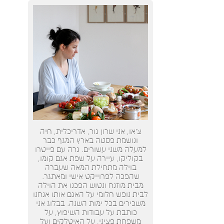
צ’או, אני שרון גור, אדריכלית, חיה
ונושמת פסטה בארץ המגף כבר
למעלה משני עשורים. גרה עם פייטרו
בקוליקו, עיירה על שפת אגם קומו,
בוילה מתחילת המאה שעברה
שהפכה לפרוייקט אישי ומאתגר.
מבית מוזנח ונטוש הפכנו את הוילה
לבית נופש חלומי על האגם אותו אנחנו
משכירים בכל ימות השנה. בבלוג אני
כותבת על עבודות השיפוץ, על
משפחת פציני, על האיטלקים ועל