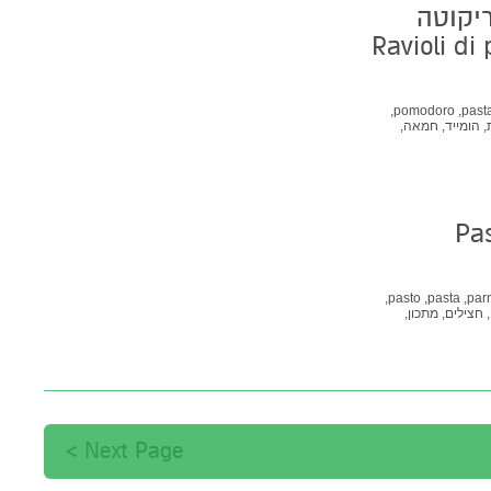
ריקוטה
Ravioli di
pomodoro,
pasta
,
הומייד,
חמאה,
ב,
ריקוטה
Pa
pasto,
pasta,
par
,
חצילים,
מתכון,
טב,
שישבת
Next Page >