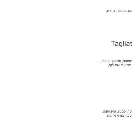
po
ricetta,
גן ירק,
Taglia
ricota,
pasta,
home
פסטות ואיטלקי,
suocera,
sugo,
ric
טב,
תפוחי אדמה