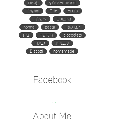
פסטות ואיטלקי
עוגיות
סבתא
Orto
שוקולד
מתכונים
איטלקי
אגם קומו
pasta
nonna
cioccolato
ריקוטה
בית
עגבניות
גבינה
Biscotti
homemade
Facebook
About Me