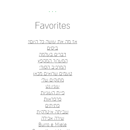
Favorites
אז מה את עושה כל היום?
ביסים
דברים בעלמה
המערוך המקפץ
המרכיב הסודי
טעמים שרואים מכאן
מתוקים שלי
עוגיו.נט
פיית העוגיות
פרפראות
פתיתים
שביתה איטלקית
שירה אכילה
Burro e Miele