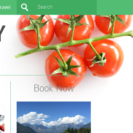
ravel
Y
Book Now