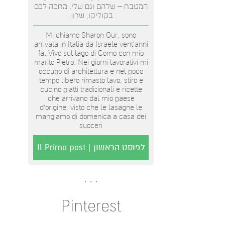
המטבח – שלהם וגם שלי. מחכה לכם
בקוליקו, שרון.
Mi chiamo Sharon Gur, sono
arrivata in Italia da Israele vent'anni
fa. Vivo sul lago di Como con mio
marito Pietro. Nei giorni lavorativi mi
occupo di architettura e nel poco
tempo libero rimasto lavo, stiro e
cucino piatti tradizionali e ricette
che arrivano dal mio paese
d’origine, visto che le lasagne le
mangiamo di domenica a casa dei
suoceri
לפוסט הראשון | Il Primo post
Pinterest