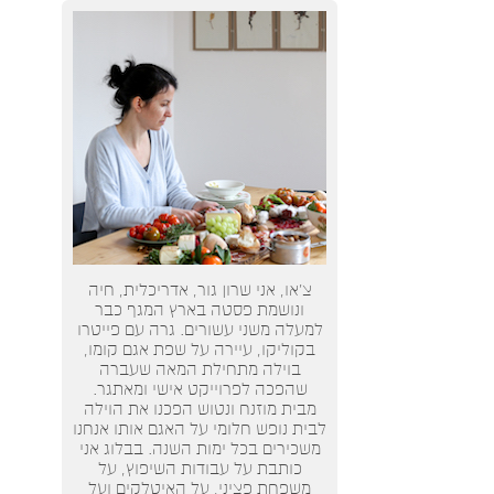
צ’או, אני שרון גור, אדריכלית, חיה
ונושמת פסטה בארץ המגף כבר
למעלה משני עשורים. גרה עם פייטרו
בקוליקו, עיירה על שפת אגם קומו,
בוילה מתחילת המאה שעברה
שהפכה לפרוייקט אישי ומאתגר.
מבית מוזנח ונטוש הפכנו את הוילה
לבית נופש חלומי על האגם אותו אנחנו
משכירים בכל ימות השנה. בבלוג אני
כותבת על עבודות השיפוץ, על
משפחת פציני, על האיטלקים ועל