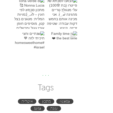
Torta verde di Nonna Lucia
מתכון סבת
Family time is the bes
שנתיים וחצי חיכיתי לזה
#h
Tags
ricetta
מתכון
איטליה
עוגה
torta