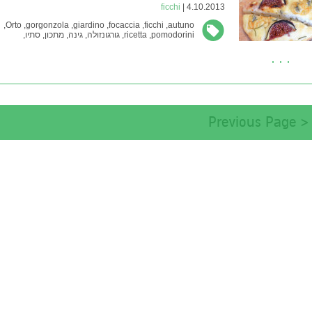
ficchi
4.10.2013 |
Orto,
gorgonzola,
giardino,
focaccia,
ficchi,
autuno,
pomodorini,
ricetta,
גורגונזולה,
גינה,
מתכון,
סתיו,
עגבניות שרי,
פוקצ'ה,
תאנים
< Previous Page