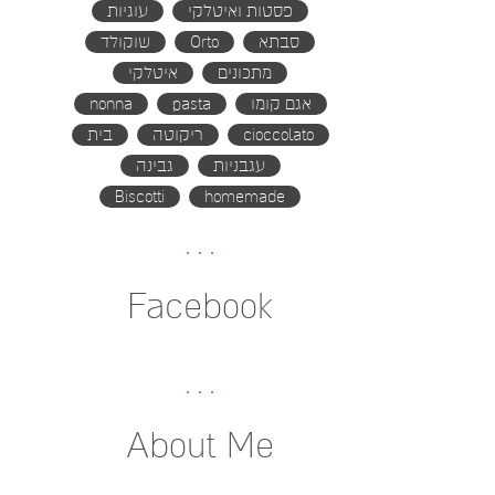
פסטות ואיטלקי
עוגיות
סבתא
Orto
שוקולד
מתכונים
איטלקי
אגם קומו
pasta
nonna
cioccolato
ריקוטה
בית
עגבניות
גבינה
Biscotti
homemade
Facebook
About Me