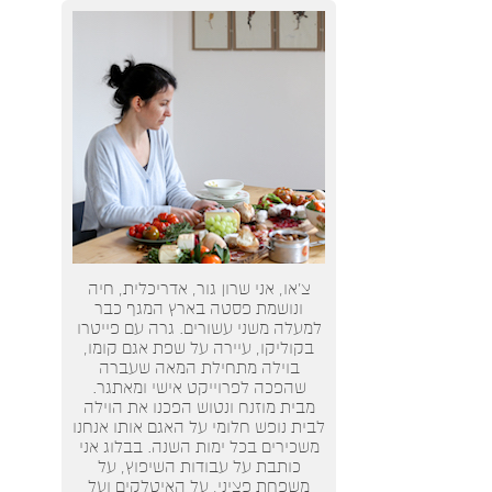
צ’או, אני שרון גור, אדריכלית, חיה
ונושמת פסטה בארץ המגף כבר
למעלה משני עשורים. גרה עם פייטרו
בקוליקו, עיירה על שפת אגם קומו,
בוילה מתחילת המאה שעברה
שהפכה לפרוייקט אישי ומאתגר.
מבית מוזנח ונטוש הפכנו את הוילה
לבית נופש חלומי על האגם אותו אנחנו
משכירים בכל ימות השנה. בבלוג אני
כותבת על עבודות השיפוץ, על
משפחת פציני, על האיטלקים ועל