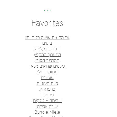
Favorites
אז מה את עושה כל היום?
ביסים
דברים בעלמה
המערוך המקפץ
המרכיב הסודי
טעמים שרואים מכאן
מתוקים שלי
עוגיו.נט
פיית העוגיות
פרפראות
פתיתים
שביתה איטלקית
שירה אכילה
Burro e Miele