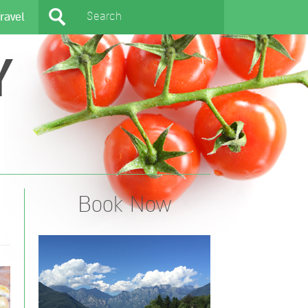
ravel
Y
Book Now