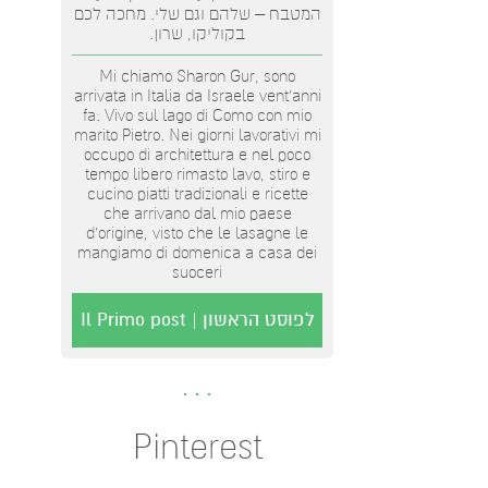
המטבח – שלהם וגם שלי. מחכה לכם
בקוליקו, שרון.
Mi chiamo Sharon Gur, sono
arrivata in Italia da Israele vent'anni
fa. Vivo sul lago di Como con mio
marito Pietro. Nei giorni lavorativi mi
occupo di architettura e nel poco
tempo libero rimasto lavo, stiro e
cucino piatti tradizionali e ricette
che arrivano dal mio paese
d’origine, visto che le lasagne le
mangiamo di domenica a casa dei
suoceri
לפוסט הראשון | Il Primo post
Pinterest