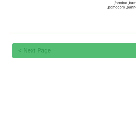
formina,
form
pomodoro,
panno
יתול,
טעמים,
לבנה,
Next Page >