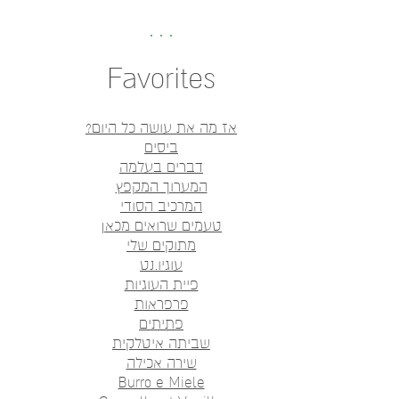
Favorites
אז מה את עושה כל היום?
ביסים
דברים בעלמה
המערוך המקפץ
המרכיב הסודי
טעמים שרואים מכאן
מתוקים שלי
עוגיו.נט
פיית העוגיות
פרפראות
פתיתים
שביתה איטלקית
שירה אכילה
Burro e Miele