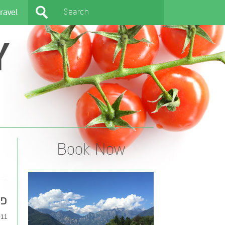
ravel
Y
Book Now
פאי
1 |