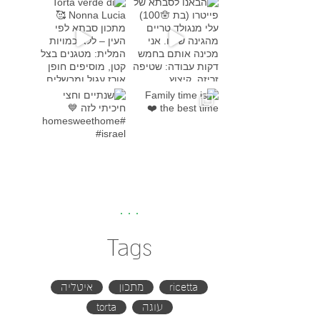
Torta verde di Nonna Lucia
מתכון סבת
Family time is the bes
שנתיים וחצי חיכיתי לזה
#h
Tags
ricetta
מתכון
איטליה
עוגה
torta