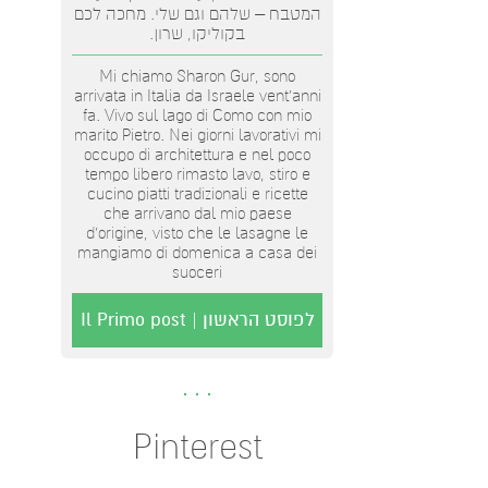
המטבח – שלהם וגם שלי. מחכה לכם
בקוליקו, שרון.
Mi chiamo Sharon Gur, sono
arrivata in Italia da Israele vent'anni
fa. Vivo sul lago di Como con mio
marito Pietro. Nei giorni lavorativi mi
occupo di architettura e nel poco
tempo libero rimasto lavo, stiro e
cucino piatti tradizionali e ricette
che arrivano dal mio paese
d’origine, visto che le lasagne le
mangiamo di domenica a casa dei
suoceri
לפוסט הראשון | Il Primo post
Pinterest