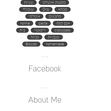
פסטות ואיטלקי
עוגיות
סבתא
Orto
שוקולד
מתכונים
איטלקי
אגם קומו
pasta
nonna
cioccolato
ריקוטה
בית
עגבניות
גבינה
Biscotti
homemade
Facebook
About Me