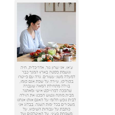
צ’או, אני שרון גור, אדריכלית, חיה
ונושמת פסטה בארץ המגף כבר
למעלה משני עשורים. גרה עם פייטרו
בקוליקו, עיירה על שפת אגם קומו,
בוילה מתחילת המאה שעברה
שהפכה לפרוייקט אישי ומאתגר.
מבית מוזנח ונטוש הפכנו את הוילה
לבית נופש חלומי על האגם אותו אנחנו
משכירים בכל ימות השנה. בבלוג אני
כותבת על עבודות השיפוץ, על
משפחת פציני, על האיטלקים ועל