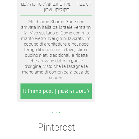
המטבח – שלהם וגם שלי. מחכה לכם
בקוליקו, שרון.
Mi chiamo Sharon Gur, sono
arrivata in Italia da Israele vent'anni
fa. Vivo sul lago di Como con mio
marito Pietro. Nei giorni lavorativi mi
occupo di architettura e nel poco
tempo libero rimasto lavo, stiro e
cucino piatti tradizionali e ricette
che arrivano dal mio paese
d’origine, visto che le lasagne le
mangiamo di domenica a casa dei
suoceri
לפוסט הראשון | Il Primo post
Pinterest