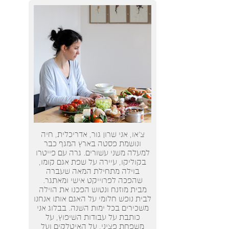
צ’או, אני שרון גור, אדריכלית, חיה
ונושמת פסטה בארץ המגף כבר
למעלה משני עשורים. גרה עם פייטרו
בקוליקו, עיירה על שפת אגם קומו,
בוילה מתחילת המאה שעברה
שהפכה לפרוייקט אישי ומאתגר.
מבית מוזנח ונטוש הפכנו את הוילה
לבית נופש חלומי על האגם אותו אנחנו
משכירים בכל ימות השנה. בבלוג אני
כותבת על עבודות השיפוץ, על
משפחת פציני, על האיטלקים ועל