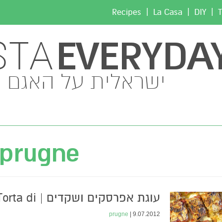
|
|
|
Recipes
La Casa
DIY
T
EVERYDA
STA
ישראלית על האגם
prugne
עוגת אפרסקים ושקדים | rta di
pesche e mandorle
prugne
9.07.2012 |