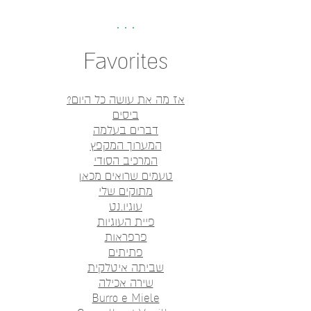
Favorites
אז מה את עושה כל היום?
ביסים
דברים בעלמה
המערוך המקפץ
המרכיב הסודי
טעמים שרואים מכאן
מתוקים שלי
עוגיו.נט
פיית העוגיות
פרפראות
פתיתים
שביתה איטלקית
שירה אכילה
Burro e Miele