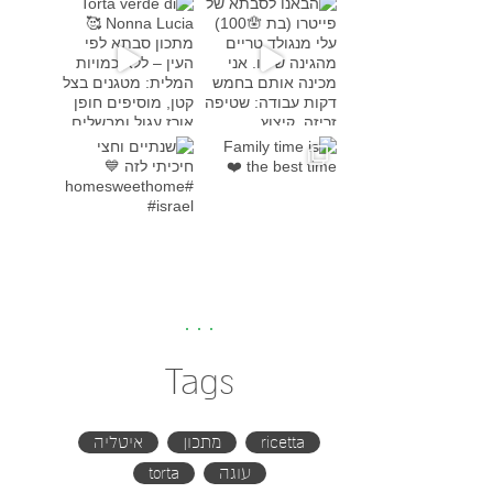
Torta verde di Nonna Lucia
מתכון סבת
Family time is the bes
שנתיים וחצי חיכיתי לזה
#h
Tags
ricetta
מתכון
איטליה
עוגה
torta