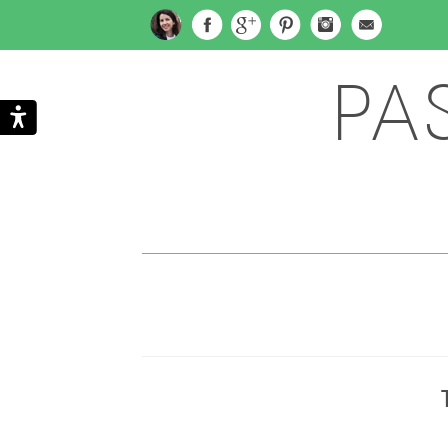
PA
Subscribe
Search
via
Email
To