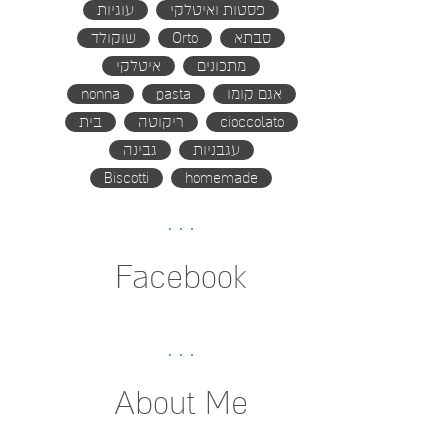
פסטות ואיטלקי
עוגיות
סבתא
Orto
שוקולד
מתכונים
איטלקי
אגם קומו
pasta
nonna
cioccolato
ריקוטה
בית
עגבניות
גבינה
Biscotti
homemade
Facebook
About Me