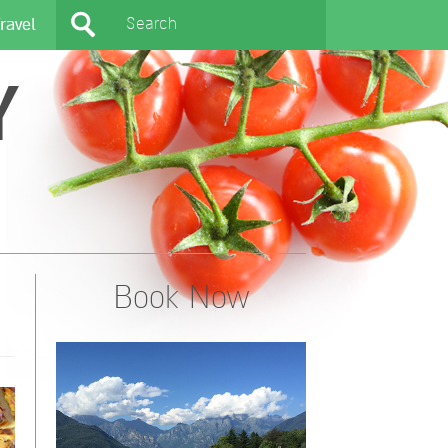
ravel
Y
Book Now