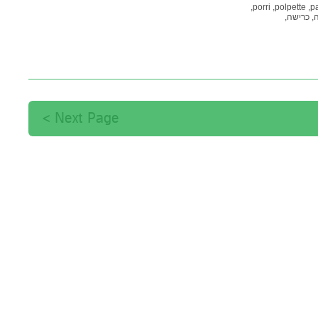
porri,
polpette,
pa
ה,
כרישה,
קי,
פרסה,
Next Page >