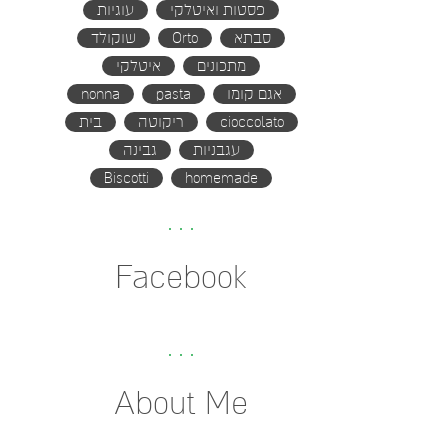
פסטות ואיטלקי
עוגיות
סבתא
Orto
שוקולד
מתכונים
איטלקי
אגם קומו
pasta
nonna
cioccolato
ריקוטה
בית
עגבניות
גבינה
Biscotti
homemade
Facebook
About Me