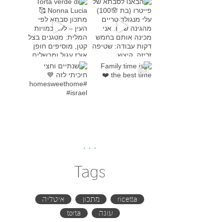
Torta verde di Nonna Lucia
מתכון סבת
Family time is the bes
שנתיים וחצי חיכיתי לזה
#h
Tags
ricetta
מתכון
איטליה
עוגה
torta