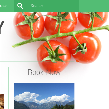
ravel
Y
Book Now