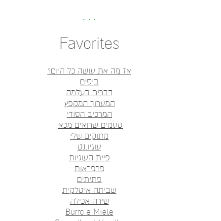
Favorites
אז מה את עושה כל היום?
ביסים
דברים בעלמה
המערוך המקפץ
המרכיב הסודי
טעמים שרואים מכאן
מתוקים שלי
עוגיו.נט
פיית העוגיות
פרפראות
פתיתים
שביתה איטלקית
שירה אכילה
Burro e Miele