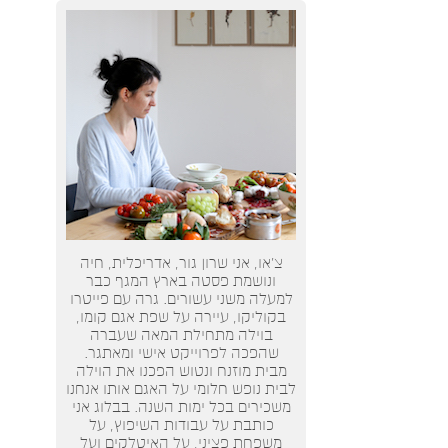
צ’או, אני שרון גור, אדריכלית, חיה
ונושמת פסטה בארץ המגף כבר
למעלה משני עשורים. גרה עם פייטרו
בקוליקו, עיירה על שפת אגם קומו,
בוילה מתחילת המאה שעברה
שהפכה לפרוייקט אישי ומאתגר.
מבית מוזנח ונטוש הפכנו את הוילה
לבית נופש חלומי על האגם אותו אנחנו
משכירים בכל ימות השנה. בבלוג אני
כותבת על עבודות השיפוץ, על
משפחת פציני, על האיטלקים ועל