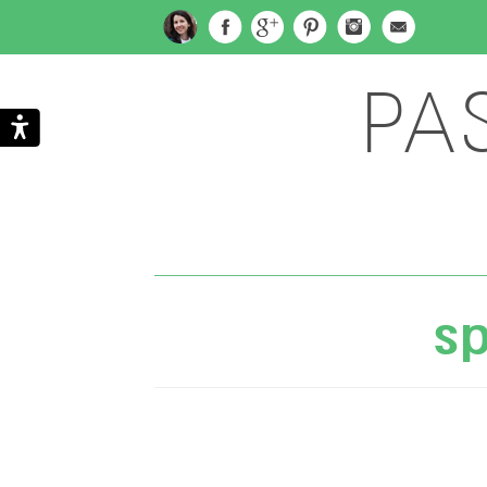
PA
Subscribe
Search
via
sp
Email