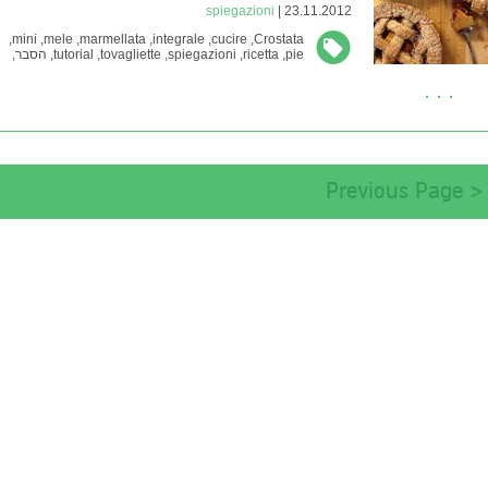
spiegazioni
23.11.2012 |
mini,
mele,
marmellata,
integrale,
cucire,
Crostata,
pie,
ricetta,
spiegazioni,
tovagliette,
tutorial,
הסבר,
טוטוריאל,
מיני,
מתכון,
עוגה,
פאי,
פלייסמט,
קמח מלא,
ריבה,
תפוחים,
תפירה
< Previous Page