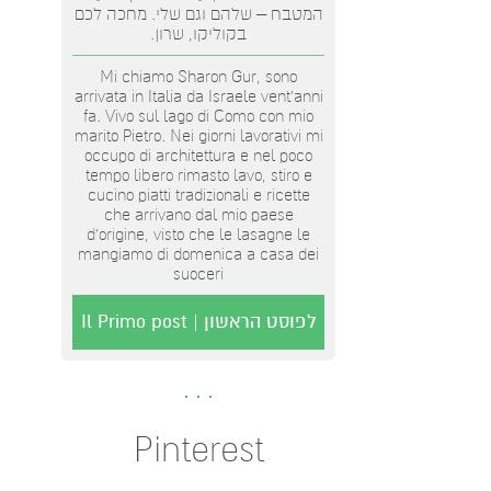
המטבח – שלהם וגם שלי. מחכה לכם
בקוליקו, שרון.
Mi chiamo Sharon Gur, sono
arrivata in Italia da Israele vent'anni
fa. Vivo sul lago di Como con mio
marito Pietro. Nei giorni lavorativi mi
occupo di architettura e nel poco
tempo libero rimasto lavo, stiro e
cucino piatti tradizionali e ricette
che arrivano dal mio paese
d’origine, visto che le lasagne le
mangiamo di domenica a casa dei
suoceri
לפוסט הראשון | Il Primo post
Pinterest