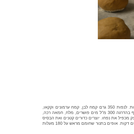
להמיס בכוס את השמרים והדבש עם 100 מ"ל מים פושרים ולכסות לעשר דקות. לנפות 350 גרם קמח לבן, קמח ערמונים וקקאו,
ליצור גומה ולשפוך לתוכה את השמרים המומסים. לערבב את החומרים ולהוסיף בהדרגה 300 מ"ל מים פושרים, מלח, חמאה רכה,
מכפיל את נפחו. יוצרים כדורים קטנים ואת הבסיס
טופחים קלות בקמח שנותר, מסדרים בתבנית ומכסים לתפיחה נוספת של ארבעים דקות. אופים בתנור שחומם מראש על 180 מעלות