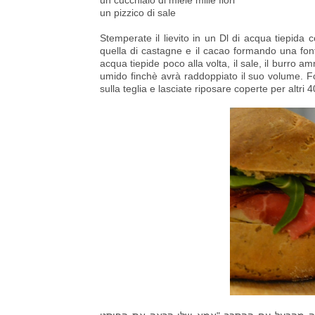
un cucchiaio di miele mille fiori
un pizzico di sale
Stemperate il lievito in un Dl di acqua tiepida 
quella di castagne e il cacao formando una fonta
acqua tiepide poco alla volta, il sale, il burro 
umido finchè avrà raddoppiato il suo volume. Fo
sulla teglia e lasciate riposare coperte per altr