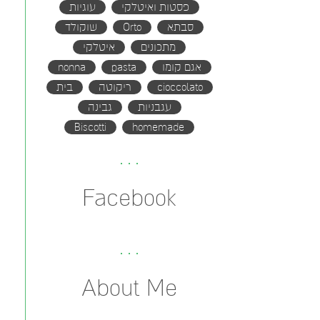
פסטות ואיטלקי
עוגיות
סבתא
Orto
שוקולד
מתכונים
איטלקי
אגם קומו
pasta
nonna
cioccolato
ריקוטה
בית
עגבניות
גבינה
Biscotti
homemade
Facebook
About Me