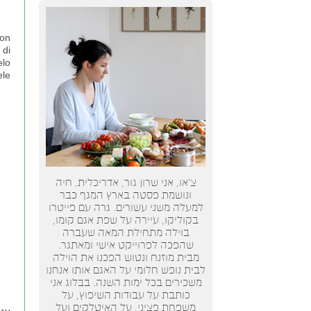
con
 di
elo
ele
צ’או, אני שרון גור, אדריכלית, חיה
ונושמת פסטה בארץ המגף כבר
למעלה משני עשורים. גרה עם פייטרו
בקוליקו, עיירה על שפת אגם קומו,
בוילה מתחילת המאה שעברה
שהפכה לפרוייקט אישי ומאתגר.
מבית מוזנח ונטוש הפכנו את הוילה
לבית נופש חלומי על האגם אותו אנחנו
משכירים בכל ימות השנה. בבלוג אני
כותבת על עבודות השיפוץ, על
משפחת פציני, על האיטלקים ועל