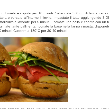
con il miele e coprite per 10 minuti. Setacciate 350 gr. di farina zero 
na e versate all'interno il lievito. Impastate il tutto aggiungendo 3 Dl
ammorbidito e lavorate per 5 minuti. Formate una palla e coprite con un t
rmate tante palline, tamponate la base nella farina rimasta, disponet
i 40 minuti. Cuocere a 180°C per 30-40 minuti.