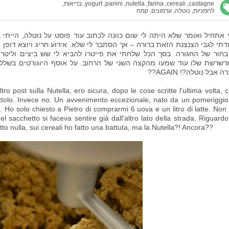
castagne,
cereali,
farina,
nutella,
panini,
yogurt,
בריאות,
לחמניות,
נוטלה,
ערמונים,
קמח
 אתחיל ואומר שלא היתה לי שום כוונה לכתוב עוד פוסט על נוטלה, היית
תי לגבי הצנצנת הזאת ברורה – אך הסתבר לי שלא. אירוע חריג ויוצא דופן
בחור של החגורה. בסך הכל שלחתי את פייטרו להביא לי שש ביצים וליט
שרשת שלו עוד שמעו מהקצה השני של הרחוב. על אוסף היוגורטים בשלל ה
 אבל נוטלה?! AGAIN??
o post sulla Nutella, ero sicura, dopo le cose scritte l'ultima volta, 
ttolo. Invece no. Un avvenimento eccezionale, nato da un pomeriggio
a. Ho solo chiesto a Pietro di comprarmi 6 uova e un litro di latte. Non
sacchetto si faceva sentire già dall'altro lato della strada. Riguardo
etto nulla, sui cereali ho fatto una battuta, ma la Nutella?! Ancora??