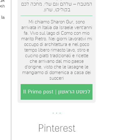
אנ
המטבח – שלהם וגם שלי. מחכה לכם
האח
בקוליקו, שרון.
 la
Mi chiamo Sharon Gur, sono
arrivata in Italia da Israele vent'anni
fa. Vivo sul lago di Como con mio
marito Pietro. Nei giorni lavorativi mi
occupo di architettura e nel poco
tempo libero rimasto lavo, stiro e
cucino piatti tradizionali e ricette
che arrivano dal mio paese
d’origine, visto che le lasagne le
mangiamo di domenica a casa dei
suoceri
לפוסט הראשון | Il Primo post
Pinterest