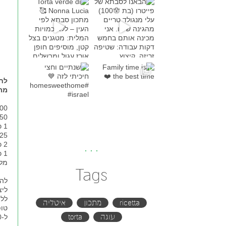
Torta verde di Nonna Lucia
מתכון סבת
Family time is the bes
שנתיים וחצי חיכיתי לזה
#h
לחמ
מתכון
400 גרם קמח ל
250 גרם קמח 
1 כף קקאו
25 גרם שמרים טריי
2 כפות חמאה
1 כף דבש
מל
Tags
ללו
ricetta
מתכון
איטליה
עוגה
torta
ל-30 עד 40 דקות.