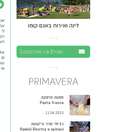
אני
לינה ואירוח באגם קומו
עמד
לי 
המר
הערה
che
 di
 so
 la
PRIMAVERA
פסטה פרסקה
Pasta fresca
11.04.2013
רביולי תרד וריקוטה
Ravioli Ricotta e spinaci