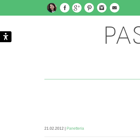
PA
| 21.02.2012
Panetteria