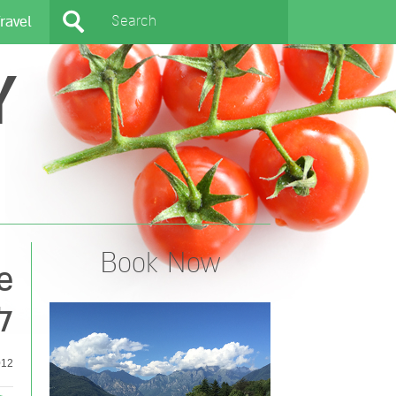
ravel
Y
Book Now
ל
2 |