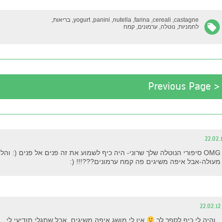
castagne,
cereali,
farina,
nutella,
panini,
yogurt,
בריאות,
לחמניות,
נוטלה,
ערמונים,
קמח
< Previous Page
22.02.
OMG סיפורי הנוטלה שלך שרוני- היה כיף לשמוע את זה פנים אל פנים (: וה
מעולה-אבל איפה משיגים פה קמח ערמונים???!!! (:
22.02.12
והיה לי כיף לספר לך
אין לי מושג איפה משיגים, אבל שתגלי תודיעי לי..